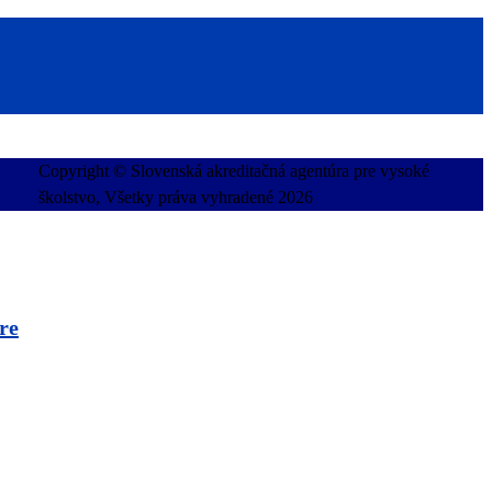
Copyright © Slovenská akreditačná agentúra pre vysoké
školstvo, Všetky práva vyhradené 2026
re