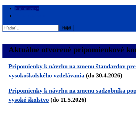
Skip
Pripomienky
to
Ochrana súkromia
content
Hľadať:
Aktuálne otvorené pripomienkové ko
Pripomienky k návrhu na zmenu štandardov pre 
vysokoškolského vzdelávania
(do 30.4.2026)
Pripomienky k návrhu na zmenu sadzobníka popl
vysoké školstvo
(do 11.5.2026)