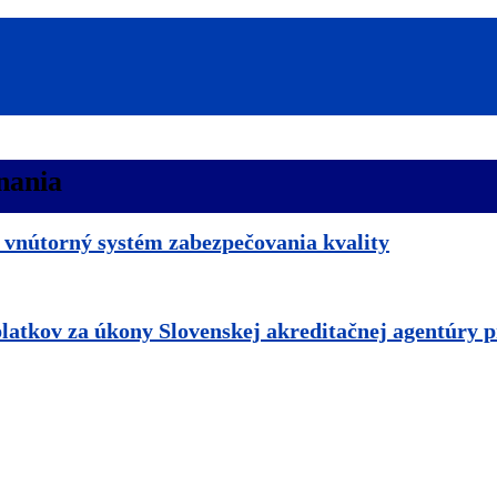
nania
vnútorný systém zabezpečovania kvality
atkov za úkony Slovenskej akreditačnej agentúry p